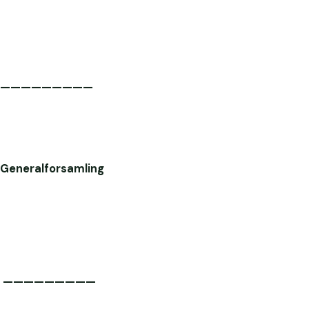
—————————
Generalforsamling
—————————