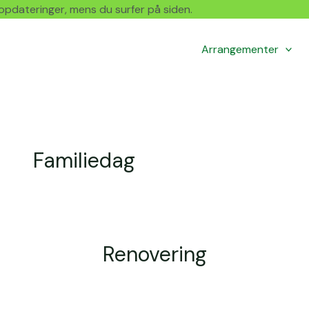
r opdateringer, mens du surfer på siden.
Arrangementer
Familiedag
Renovering