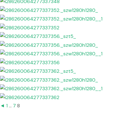
◄
1
...
7
8