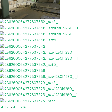
◄
1
2
3
4
...
8
►