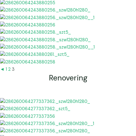
◄
1
2
3
Renovering